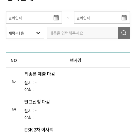
~
NO
행사명
최종본 제출 마감
65
일시 :
~
장소 :
발표신청 마감
64
일시 :
~
장소 :
ESK 2차 이사회