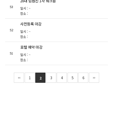
20대 임원진 1차 워크숍
53
일시 :
~
장소 :
사전등록 마감
52
일시 :
~
장소 :
호텔 예약 마감
51
일시 :
~
장소 :
1
3
4
5
6
2