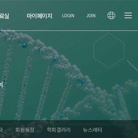
료실
마이페이지
LOGIN
JOIN
여
자
회원동정
학회갤러리
뉴스레터