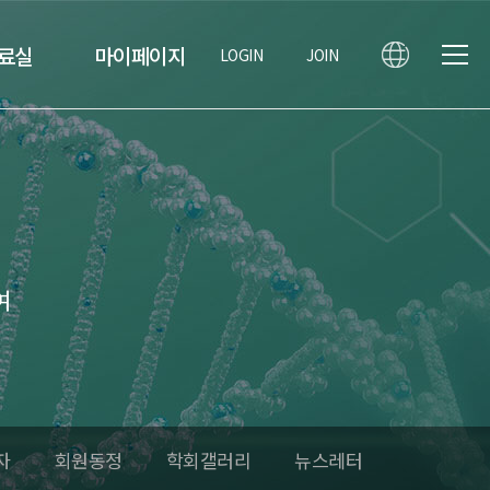
료실
마이페이지
LOGIN
JOIN
여
자
회원동정
학회갤러리
뉴스레터