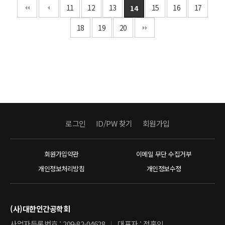
11
12
13
15
16
17
14
18
19
20
로그인
ID/PW 찾기
회원가입
회원가입약관
이메일 무단 수집거부
개인정보처리방침
개인정보수정
(사)대한인간공학회
사업자등록번호 : 209-82-04628
대표자 : 정홍인