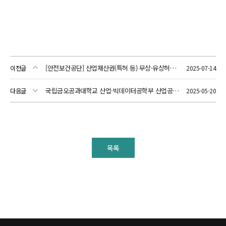
[안전보건공단] 산업재산권(특허 등) 무상·유상허여 안내
이전글
2025-07-14
국립금오공과대학교 산업·빅데이터공학부 산업공학전공 전임교원 초빙 공고
다음글
2025-05-20
목록