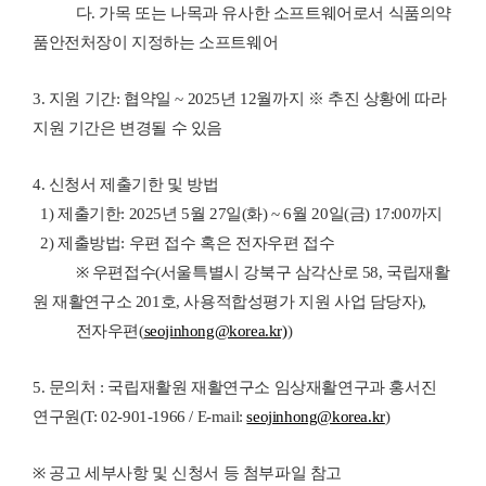
다
.
가목 또는 나목과 유사한 소프트웨어로서 식품의약
품안전처장이 지정하는 소프트웨어
3.
지원 기간
:
협약일
~ 2025
년
12
월까지
※ 추진 상황에 따라
지원 기간은 변경될 수 있음
4.
신청서 제출기한 및 방법
1)
제출기한
: 2025
년
5
월
27
일
(
화
) ~ 6
월
20
일
(
금
) 17:00
까지
2)
제출방법
:
우편 접수 혹은 전자우편 접수
※
우편접수
(
서울특별시 강북구 삼각산로
58,
국립재활
원 재활연구소
201
호
,
사용적합성평가 지원 사업 담당자
),
전자우편
(
seojinhong@korea.kr)
)
5.
문의처
:
국립재활원 재활연구소 임상재활연구과 홍서진
연구원
(T: 02-901-1966 / E-mail:
seojinhong@korea.kr
)
※
공고 세부사항 및 신청서 등 첨부파일 참고